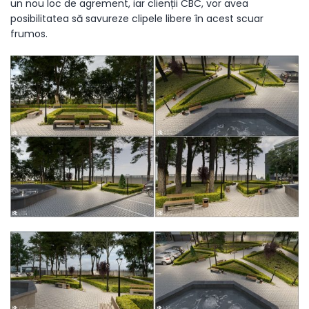
un nou loc de agrement, iar clienții CBC, vor avea
posibilitatea să savureze clipele libere în acest scuar
frumos.