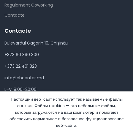
Regulament Coworking
Contacte
Contacte
Bulevardul Gagarin 10, Chișinău
+373 60 390 300
+373 22 401 323
info@cbcenter.md
L–V: 8:00–20:00
Настоящий веб-сайт использует так называемые файлы
сookies. Файлы cookies — это небольшие файлы,
которые загружаются на ваш компьютер и помогают
обеспечить нормальное и безопасное функционирование
Community Business Center
2024
веб-сайта.
Politica de confidențialitate
-
Harta site-ului