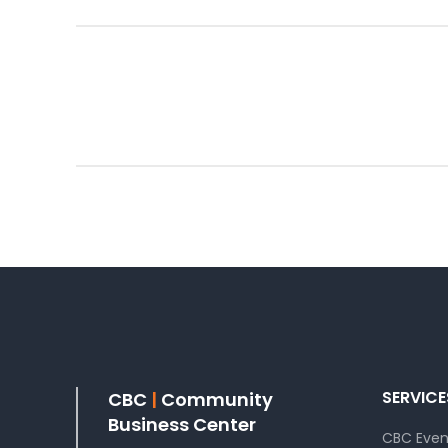
SERVICE
CBC
|
Community
Business Center
CBC Event