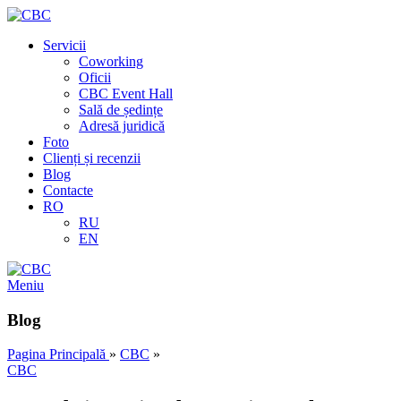
Servicii
Coworking
Oficii
CBC Event Hall
Sală de ședințe
Adresă juridică
Foto
Clienți și recenzii
Blog
Contacte
RO
RU
EN
Meniu
Blog
Pagina Principală
»
CBC
»
CBC