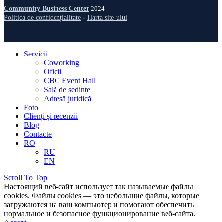
Community Business Center
2024
-
Politica de confidențialitate
Harta site-ului
Servicii
Coworking
Oficii
CBC Event Hall
Sală de ședințe
Adresă juridică
Foto
Clienți și recenzii
Blog
Contacte
RO
RU
EN
Scroll To Top
Настоящий веб-сайт использует так называемые файлы
сookies. Файлы cookies — это небольшие файлы, которые
загружаются на ваш компьютер и помогают обеспечить
нормальное и безопасное функционирование веб-сайта.