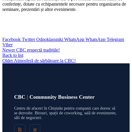
conferințe, dotate cu echipamentele necesare pentru organizarea de
seminare, prezentări și altor evenimente.
Facebook
Twitter
Odnoklassniki
WhatsApp
WhatsApp
Telegram
Viber
Newer
CBC respectă tradițiile!
Back to list
Older
Atmosferă de sărbătoare la CBC!
CBC
|
Community Business Center
Centru de afaceri în Chișinău pentru companii care doresc să
se dezvolte. Birouri, spații de coworking, sală de evenimente,
săli de negocieri.
fb
in